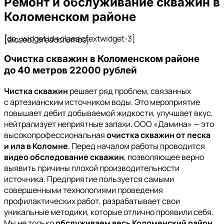
Ремонт и обслуживание скважин в
Коломенском районе
[do_widget id=classictextwidget-3]
[aioseo_breadcrumbs]
Очистка скважин в Коломенском районе
до 40 метров 22000 рублей
Чистка скважин
решает ряд проблем, связанных
с артезианским источником воды. Это мероприятие
повышает дебит добываемой жидкости, улучшает вкус,
нейтрализует неприятные запахи. ООО «Дамина» — это
высокопрофессиональная
очистка скважин от песка
и ила в Коломне
. Перед началом работы проводится
видео обследование скважин
, позволяющее верно
выявить причины плохой производительности
источника. Предприятие пользуется самыми
совершенными технологиями проведения
профилактических работ, разрабатывает свои
уникальные методики, которые отлично проявили себя.
Мы не только
обслуживаем весь Коломенский район
,