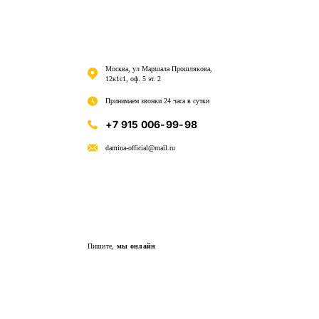
Москва, ул Маршала Прошлякова,
12к1с1, оф. 5 эт. 2
Принимаем звонки 24 часа в сутки
+7 915 006-99-98
damina-official@mail.ru
Пишите,
мы онлайн