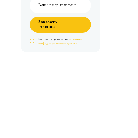
Заказать
звонок
Cогласен с условиями
политики
конфиденциальности данных
Образец
договора
на оказание
услуг
Тексты договоров и иных документов,
которые подписываются при
заключении договора с нашей