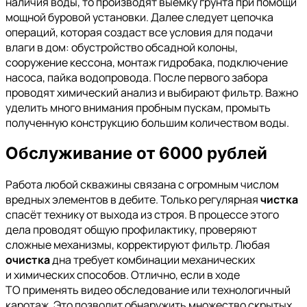
наличия воды, то производят выемку грунта при помощи
мощной буровой установки. Далее следует цепочка
операций, которая создаст все условия для подачи
влаги в дом: обустройство обсадной колоны,
сооружение кессона, монтаж гидробака, подключение
насоса, пайка водопровода. После первого забора
проводят химический анализ и выбирают фильтр. Важно
уделить много внимания пробным пускам, промыть
полученную конструкцию большим количеством воды.
Обслуживание от 6000 рублей
Работа любой скважины связана с огромным числом
вредных элементов в дебите. Только регулярная
чистка
спасёт технику от выхода из строя. В процессе этого
дела проводят общую профилактику, проверяют
сложные механизмы, корректируют фильтр. Любая
очистка
дна требует комбинации механических
и химических способов. Отлично, если в ходе
ТО применять видео обследование или технологичный
каротаж. Это позволит обнаружить множество скрытых