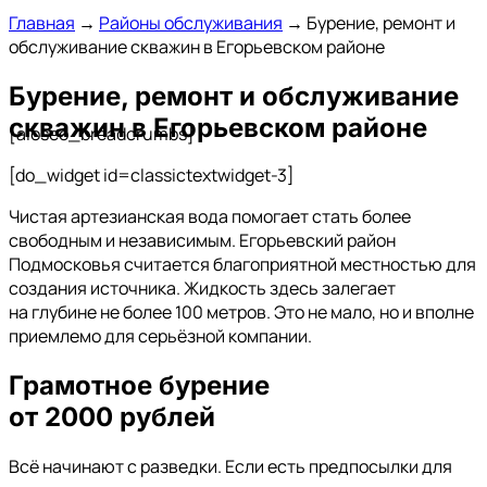
Главная
→
Районы обслуживания
→
Бурение, ремонт и
обслуживание скважин в Егорьевском районе
Бурение, ремонт и обслуживание
скважин в Егорьевском районе
[aioseo_breadcrumbs]
[do_widget id=classictextwidget-3]
Чистая артезианская вода помогает стать более
свободным и независимым. Егорьевский район
Подмосковья считается благоприятной местностью для
создания источника. Жидкость здесь залегает
на глубине не более 100 метров. Это не мало, но и вполне
приемлемо для серьёзной компании.
Грамотное
бурение
от 2000 рублей
Всё начинают с разведки. Если есть предпосылки для